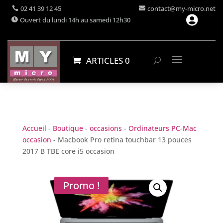
02 41 39 12 45
contact@my-micro.net

Ouvert du lundi 14h au samedi 12h30
ARTICLES 0
Accueil
-
Boutique
-
occasions
-
Ordinateurs PC-Mac
occasion
- Macbook Pro retina touchbar 13 pouces
2017 B TBE core i5 occasion
Promo !