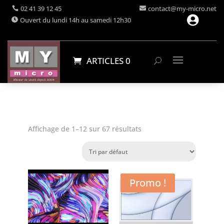
02 41 39 12 45
contact@my-micro.net

Ouvert du lundi 14h au samedi 12h30
ARTICLES 0
Affichage de 1–12 sur 67 résultats
Promo !