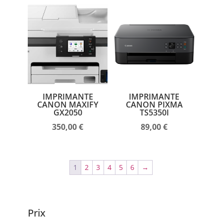
IMPRIMANTE
IMPRIMANTE
CANON MAXIFY
CANON PIXMA
GX2050
TS5350I
350,00
€
89,00
€
1
2
3
4
5
6
→
Prix