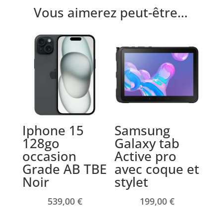
Vous aimerez peut-être…
Produits similaires
Iphone 15
Samsung
128go
Galaxy tab
occasion
Active pro
Grade AB TBE
avec coque et
Noir
stylet
539,00
€
199,00
€