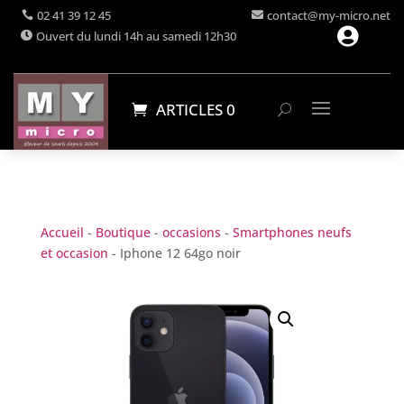
02 41 39 12 45
contact@my-micro.net

Ouvert du lundi 14h au samedi 12h30
ARTICLES 0
Accueil
-
Boutique
-
occasions
-
Smartphones neufs
et occasion
- Iphone 12 64go noir