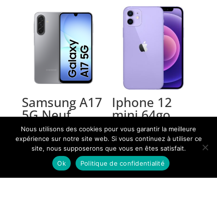
Samsung A17
Iphone 12
5G Neuf
mini 64go
grade AB très
Nous utilisons des cookies pour vous garantir la meilleure
229,00
€
bon état
expérience sur notre site web. Si vous continuez à utiliser ce
garantie
site, nous supposerons que vous en êtes satisfait.
6mois
La boutique en ligne est actuellement fermée. RDV dans nos
Ok
Politique de confidentialité
boutiques d'Angers et Thouarcé !
Ignorer
269,00
€