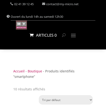
02 41 39 12 45
contact@my-micro.net
Ouvert du lundi 14h au samedi 12h30
ARTICLES 0
Accueil
-
Boutique
- Produits identifiés
“smartphone”
10 résultats affichés