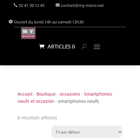
02 41 39 12 45
contact@my-micro.net
Ouvert du lundi 14h au samedi 12h30
ARTICLES 0
Accueil
-
Boutique
-
occasions
-
Smartphones
neufs et occasion
- smartphones neufs
8 résultats affichés